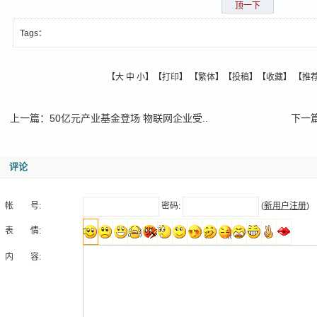
顶一下
Tags：
【
大
中
小
】【
打印
】
【
繁体
】【
投稿
】【
收藏
】 【
推
上一篇
：
50亿元产业基金登场 物联网企业受..
下一
评论
帐 号:
密码:
(
新用户注册
)
表 情:
内 容: