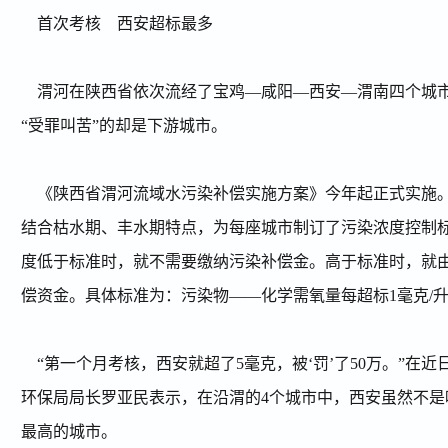
首次考核 西安超标最多
渭河在陕西省依次流经了宝鸡
—
咸阳
—
西安
—
渭南四个城
“
受罪叫苦
”
的却是下游城市。
《陕西省渭河流域水污染补偿实施方案》今年起正式实施
结合枯水期、丰水期特点，为每座城市制订了污染浓度控制
度低于标准时，就不需要缴纳污染补偿金。高于标准时，就
偿资金。具体标准为：污染物
——
化学需氧量每超标
1
毫克
/
“
第一个月考核，西安就超了
5
毫克，被
‘
罚
’
了
50
万。
”
在近
环保局局长罗亚民表示，在沿渭的
4
个城市中，西安虽然不是
最高的城市。