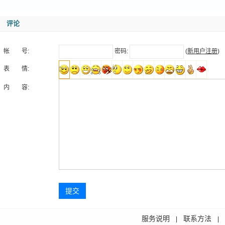
评论
帐 号:
密码:
(
新用户注册
)
表 情:
内 容:
提交
服务说明
联系方法
|