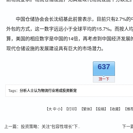
中国仓储协会会长沈绍基此前曾表示，目前只有2.7%的
外包的方式，这一数字远远小于全球平均的15.7%。而按人
算，美国的相应数字是中国的14倍，再考虑到中国经济发展
现代仓储设施的发展建设具有巨大的市场潜力。
637
顶一下
Tags：
分析人士认为物流行业将成投资新宠
【
大
中
小
】【
打印
】
【
繁体
】【
投稿
】【
收藏
】 【
推
上一篇
：
投资策略：关注“包容性增长”下..
下一