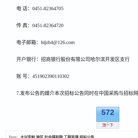
电 话：
0451-82364705
传 真：
0451-82364720
电子邮箱：
hljzb4@126.com
开户银行：招商银行股份有限公司哈尔滨开发区支行
账 号：
451902390110302
7.
发布公告的媒介本次招标公告同时在中国采购与招标
572
顶一下
Tags：
大兴安岭
地区
社会福利院
工程监理
招标公告