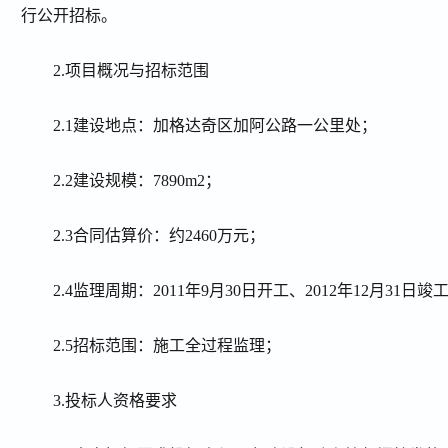
行公开招标。
2.
项目概况与招标范围
2.1
建设地点：加格达奇区加阿公路一公里处；
2.2
建设规模：
7890m2
；
2.3
合同估算价：约
2460
万元；
2.4
监理周期：
2011
年
9
月
30
日开工、
2012
年
12
月
31
日竣
2.5
招标范围：施工全过程监理；
3.
投标人资格要求