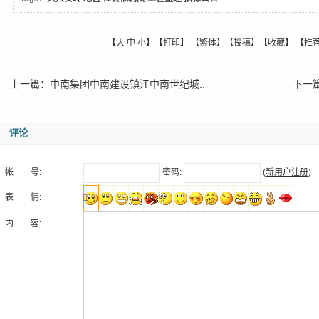
【
大
中
小
】【
打印
】
【
繁体
】【
投稿
】【
收藏
】 【
推
上一篇
：
中南集团中南建设镇江中南世纪城..
下一
评论
帐 号:
密码:
(
新用户注册
)
表 情:
内 容: