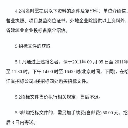
4.2
报名时需提供以下资料的原件及复印件：单位介绍信
营业执照、项目总监岗位证书。外地企业除提供以上资料外
省建筑业企业投标备案介绍信。
5.
招标文件的获取
5.1
凡通过上述报名者，请于
2011
年
09
月
05
日至
2011
至
11:30
时，下午
14:00
时至
16:00
时
(
北京时间，下同
)
，在
江省招标公司
3
楼招标四处购买招标文件。
5.2
招标文件售价执行相关规定，售后不退。
5.3
邮购招标文件的，需另加手续费
(
含邮费
) 50.00
元。招
后
3
日内寄送。