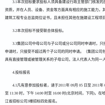
3.1
本次招标要求投标人须具备建设行政主管部门核发的
资质，并在人员、设备、资金等方面具有相应的施工能力，
建筑工程专业总监岗位证书，且未担任其他在施建设工程项
3.2
本次招标不接受联合体投标。
3.3
集团公司中母公司与子公司或分公司同时申请时，只
申请时，只接受不超过两个子公司的同时申请。（集团公司
具有直接管理或被管理关系的子母公司，法人代表人为同一
4.
投标报名
4.1
凡有意参加投标者，请于
2011
年
09
月
05
日至
2011
年
至
11:30
时，下午
14:00
时至
16:00
时
(
北京时间，下同
)
，在
江省招标公司
3
楼招标四处报名。