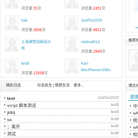
浏览量:
55
次
浏览量:
2451
次
hak
JustTes2020
w
浏览量:
3006
次
浏览量:
4811
次
推荐
上海渊梵动画设计
nddnvjfd1d
有
浏览量:
2949
次
浏览量:
3638
次
test9
Kari-
MacPherson398v
浏览量:
13208
次
浏览量:
3144
次
精彩日志
社会民生
|
情感生活
更多...
博文
健
JustTes2020
test
test9
script 脚本测试
中
test9
jklklj
w
test9
sa
统
test9
；离开
w
test9
测试
权