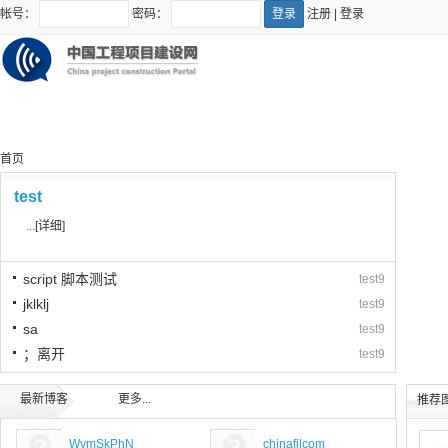
帐号：
密码：
注册
|
登录
首页
test
...
[详细]
script 脚本测试
test9
jklklj
test9
sa
test9
；离开
test9
最新博客
更多...
推荐
WymSkPhN
chinafilcom