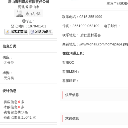
唐山海明煤炭有限责任公司
主营产品或服
河北省 唐山市
联系电话：0315 3551999
通行证：
传真：3551999 063109 电子邮件：
登记时间：1970-01-01
联系地址： 后仁里村委会
商铺地址：//www.qnali.com/homepage.php
信息分类
在线沟通工具:
供应
：
·
无分类
客服QQ：
客服MSN：
求购
：
·
无分类
客服旺旺：
统计信息
供应信息
·供应信息:
0
条
·求购信息:
0
条
·访客留言共:0 条
·页面点击量:15641 次
求购信息