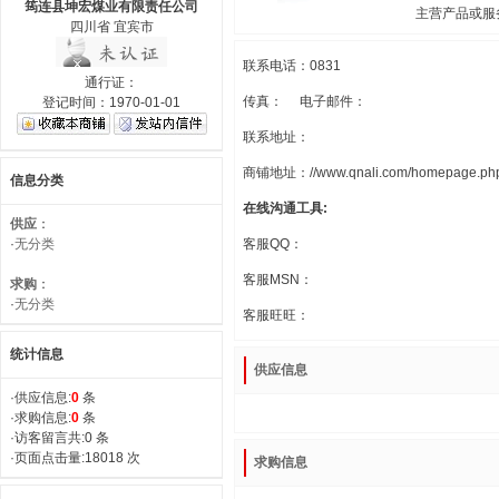
筠连县坤宏煤业有限责任公司
主营产品或服
四川省 宜宾市
联系电话：0831
通行证：
传真： 电子邮件：
登记时间：1970-01-01
联系地址：
商铺地址：//www.qnali.com/homepage.php
信息分类
在线沟通工具:
供应
：
·
无分类
客服QQ：
客服MSN：
求购
：
·
无分类
客服旺旺：
统计信息
供应信息
·供应信息:
0
条
·求购信息:
0
条
·访客留言共:0 条
·页面点击量:18018 次
求购信息