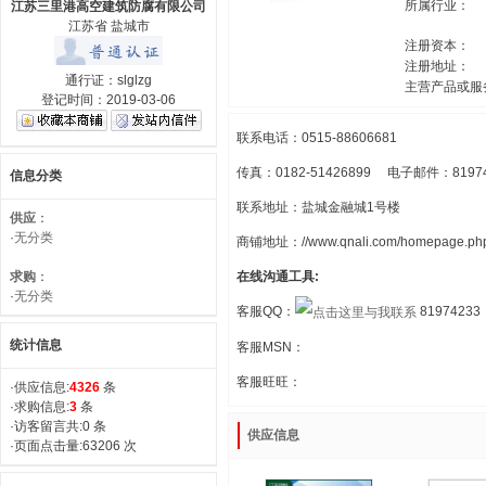
所属行业：
江苏三里港高空建筑防腐有限公司
江苏省 盐城市
注册资本：
注册地址：
通行证：slglzg
主营产品或服
登记时间：2019-03-06
联系电话：0515-88606681
传真：0182-51426899 电子邮件：81974
信息分类
联系地址：盐城金融城1号楼
供应
：
·
无分类
商铺地址：//www.qnali.com/homepage.php
求购
：
在线沟通工具:
·
无分类
客服QQ：
81974233
统计信息
客服MSN：
客服旺旺：
·供应信息:
4326
条
·求购信息:
3
条
·访客留言共:0 条
供应信息
·页面点击量:63206 次