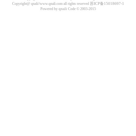
苏ICP备15018697-1
Copyright@ qnali//www.qnali.com all rights reserved
qnali
Powered by
Code © 2003-2015