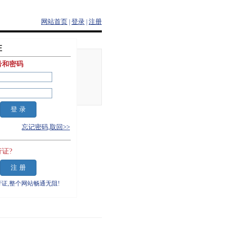
网站首页
登录
注册
|
|
证
号和密码
忘记密码,取回>>
证?
证,整个网站畅通无阻!