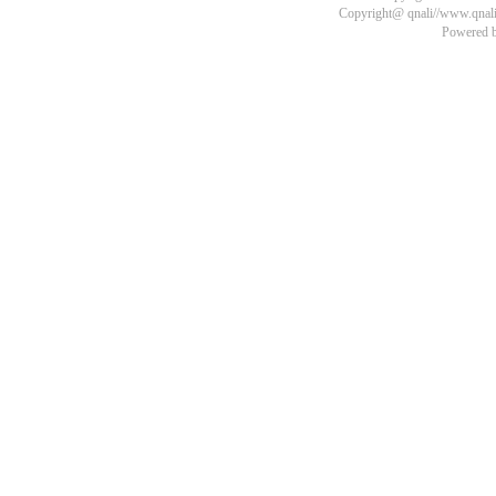
Copyright@ qnali//www.qnali.
Powered 