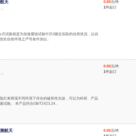
航天
0.00
元/件
1
件起订
号：
雾复合式试验箱是为加速腐蚀试验中ZUI接近实际的自然状况，以自
倍於自然环境之严苛条件加以..
0.00
元/件
1
件起订
号：
谱的氙灯来再现不同环境下存在的破坏性光波，可以为科研、产品
。 本产品符合GB/T2423.24..
测航天
0.00
元/件