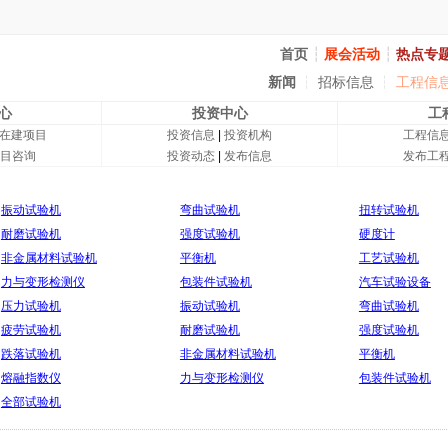
首页
┆
展会活动
┆
热点专
新闻
┆
招标信息
┆
工程信
心
投资中心
工
在建项目
投资信息
|
投资机构
工程信
目咨询
投资动态
|
发布信息
发布工
振动试验机
弯曲试验机
扭转试验机
耐磨试验机
强度试验机
硬度计
非金属材料试验机
平衡机
工艺试验机
力与变形检测仪
包装件试验机
汽车试验设备
压力试验机
振动试验机
弯曲试验机
疲劳试验机
耐磨试验机
强度试验机
跌落试验机
非金属材料试验机
平衡机
熔融指数仪
力与变形检测仪
包装件试验机
全部试验机