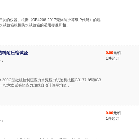
发的仪器。根据《GB4208-2017壳体防护等级IP代码》的规
水试验箱根据防水试验箱的适用标准和相..
胶结料耐压缩试验
0.00
元/件
1
件起订
号：
AW-300C型微机控制恒应力水泥压力试验机按照GB177-85和GB
一批六次试验恒应力加载自动计算平均值，..
0.00
元/件
1
件起订
号：