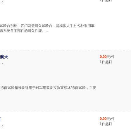
1
件起订
号：
盖试验台别称：四门两盖耐久试验台，是模拟人手对各种乘用车
系统各零部件的耐久性能。 ..
航天
0.00
元/件
1
件起订
号：
 积冰冻雨试验箱设备适用于对军用装备实验室积冰/冻雨试验，主要
箱
0.00
元/件
1
件起订
号：