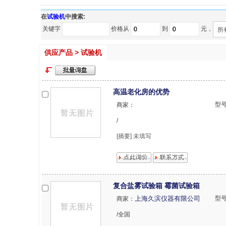
在
试验机
中搜索:
关键字
价格从
到
元，
所
供应产品 > 试验机
高温老化房的优势
型
商家：
/
[摘要] 未填写
复合盐雾试验箱 霉菌试验箱
上海久滨仪器有限公司
型
商家：
/全国