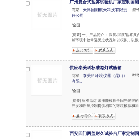
广州复合式盐雾试验机厂家定制国测
天津国测航天科技有限责
型
商家：
任公司
/全国
[摘要] 一、产品简介： 温度/湿度/盐
然环境中较常遇见之状况加以模拟，以数
供应泰美科标准氙灯试验箱
泰美科环境仪器（昆山）
型
商家：
有限..
/全国
[摘要] 标准氙灯 采用能模拟全阳光光
开发和质量控制提供相应的环境模拟和加速试验
西安四门两盖耐久试验台厂家定制国