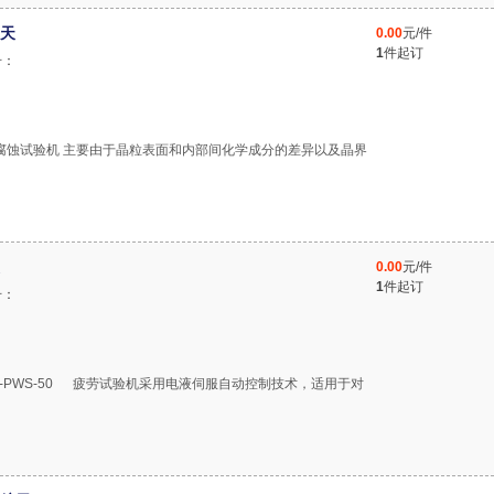
天
0.00
元/件
1
件起订
号：
晶间腐蚀试验机 主要由于晶粒表面和内部间化学成分的差异以及晶界
0.00
元/件
1
件起订
号：
C-PWS-50 疲劳试验机采用电液伺服自动控制技术，适用于对