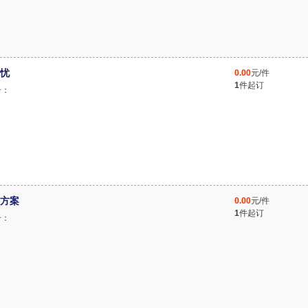
忧
0.00
元/件
1
件起订
号：
方案
0.00
元/件
1
件起订
号：