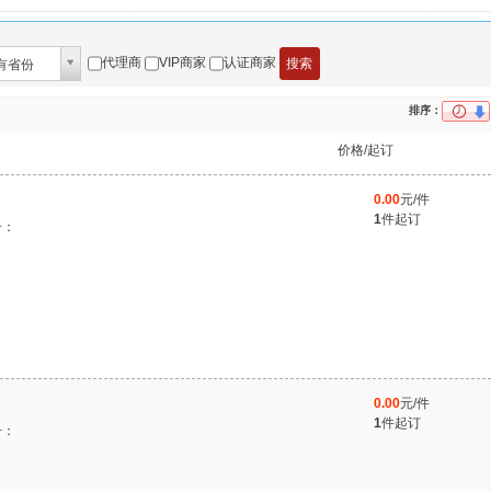
代理商
VIP商家
认证商家
有省份
排序：
价格/起订
0.00
元/件
1
件起订
号：
0.00
元/件
1
件起订
号：