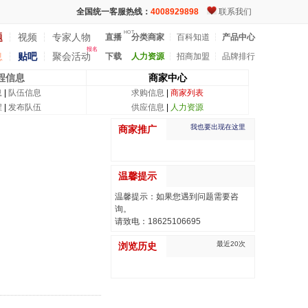
全国统一客服热线：
4008929898
联系我们
HOT
题
┆
视频
┆
专家人物
直播
分类商家
┆
百科知道
┆
产品中心
报名
息
┆
贴吧
┆
聚会活动
下载
人力资源
┆
招商加盟
┆
品牌排行
程信息
商家中心
息
|
队伍信息
求购信息
|
商家列表
程
|
发布队伍
供应信息
|
人力资源
我也要出现在这里
商家推广
温馨提示
温馨提示：如果您遇到问题需要咨
询。
请致电：18625106695
最近20次
浏览历史