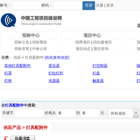
帐号：
密码：
注册
|
登录
招标中心
项目中心
招标公告
|
招标预告
招商项目
|
拟在建项目
招标变更
|
中标公告
项目动态
|
项目咨询
分类
：
供应
>
灯具配附件
[在此发布信息]
其他灯具配附件
变压器
灯控制器
灯罩
灯柱灯杆
灯盘
灯杯
光源器
触发器
在
灯具配附件
中搜索:
关键字
价格从
到
元，
所有省份
供应产品 > 灯具配附件