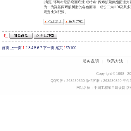
[摘要] 环氧树脂防腐面底漆 成特点: 丙烯酸聚氨酯面漆
为一为羟基丙烯酸树脂的各色面漆，成份二为HDI及其
规定比列配漆。 ..
首页
上一页
1
2
3
4
5
6
7
下一页
尾页
1
/7/100
服务说明
联系方法
|
Copyright © 1998 - 2
QQ客服：263530350 微信客服：263530350 平台2
网站名称：中国工程项目建设网 