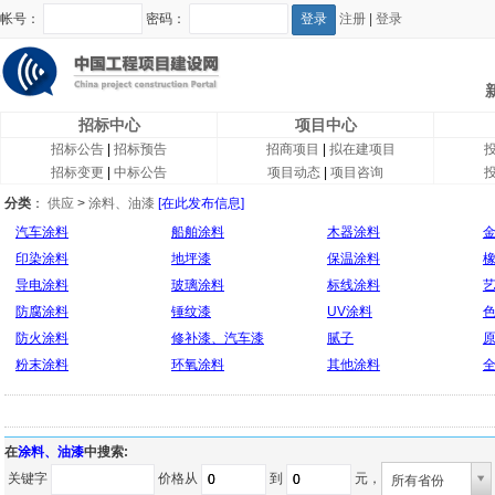
帐号：
密码：
注册
|
登录
招标中心
项目中心
招标公告
|
招标预告
招商项目
|
拟在建项目
招标变更
|
中标公告
项目动态
|
项目咨询
分类
：
供应
>
涂料、油漆
[在此发布信息]
汽车涂料
船舶涂料
木器涂料
印染涂料
地坪漆
保温涂料
导电涂料
玻璃涂料
标线涂料
防腐涂料
锤纹漆
UV涂料
防火涂料
修补漆、汽车漆
腻子
粉末涂料
环氧涂料
其他涂料
在
涂料、油漆
中搜索:
关键字
价格从
到
元，
所有省份