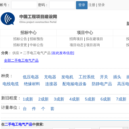
帐号：
密码：
注册
|
登录
招标中心
项目中心
招标公告
|
招标预告
招商项目
|
拟在建项目
招标变更
|
中标公告
项目动态
|
项目咨询
分类
：
供应
>
二手电工电气产品
[在此发布信息]
全部二手电工电气产品
种类：
低压电器
充电器
发电机
工控系统
开关
插头
电线电缆
绝缘材料
连接器
配电输电设备
防静电产品
高压
新旧程度：
1成新
2成新
3成新
4成新
5成新
6成新
7成新
计量单位：
台
件
个
套
在
二手电工电气产品
中搜索: