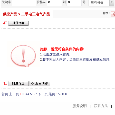
关键字
价格从
到
元，
所有省份
排序：
供应产品 > 二手电工电气产品
抱歉，暂无符合条件的内容!
点击这里进入首页
1.
;
趁本栏目无内容，点击这里首批发布供应信息
2.
;
首页
上一页
1
2
3
4
5
6
7
下一页
尾页
1
/7/100
服务说明
联系方法
|