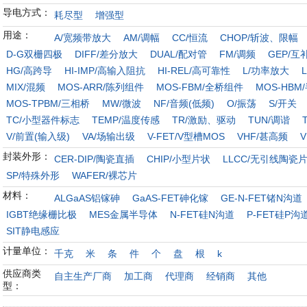
导电方式：
耗尽型
增强型
用途：
A/宽频带放大
AM/调幅
CC/恒流
CHOP/斩波、限幅
D-G双栅四极
DIFF/差分放大
DUAL/配对管
FM/调频
GEP/互
HG/高跨导
HI-IMP/高输入阻抗
HI-REL/高可靠性
L/功率放大
MIX/混频
MOS-ARR/陈列组件
MOS-FBM/全桥组件
MOS-HBM
MOS-TPBM/三相桥
MW/微波
NF/音频(低频)
O/振荡
S/开关
TC/小型器件标志
TEMP/温度传感
TR/激励、驱动
TUN/调谐
V/前置(输入级)
VA/场输出级
V-FET/V型槽MOS
VHF/甚高频
V
封装外形：
CER-DIP/陶瓷直插
CHIP/小型片状
LLCC/无引线陶瓷
SP/特殊外形
WAFER/裸芯片
材料：
ALGaAS铝镓砷
GaAS-FET砷化镓
GE-N-FET锗N沟道
IGBT绝缘栅比极
MES金属半导体
N-FET硅N沟道
P-FET硅P沟
SIT静电感应
计量单位：
千克
米
条
件
个
盘
根
k
供应商类
自主生产厂商
加工商
代理商
经销商
其他
型：