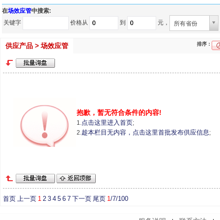
在
场效应管
中搜索:
关键字
价格从
到
元，
所有省份
排序：
供应产品 > 场效应管
抱歉，暂无符合条件的内容!
点击这里进入首页
1.
;
趁本栏目无内容，点击这里首批发布供应信息
2.
;
首页
上一页
1
2
3
4
5
6
7
下一页
尾页
1
/7/100