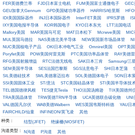
FER英德费兰蒂
FJD日本富士电机
FUM美国富士通微电子
GE
GEU加拿大Gennum
GPD美国锗功率器件
HARRIS/哈里斯
HF
IDI美国国际器件
INJ日本国际器件
InterFET美国
IPRS罗德
I
IXY美国电报半导体
KOR韩国电子
KYO日本东光
LTT法国电话
Mallory美国
MAR英国马可尼
MAT日本松下
Mcrwve美国
MI
MUL英国马德拉
NAS美德北美半导体
NEW英国新市场晶体管
N
NUC美国核电子产品
OKI日本冲电气工业
Omnirel美国
OPT美国O
Poryfet美国
POW美国何雷克斯
PTC美国功率晶体管
RAY美德
RFG美国射频增益
RTC法德无线电
SAK日本三肯
Samsung/三
SEM美国半导体
SES法国巴黎斯
SGS法意电子
SHI日本芝蒲
SIL美德硅技术
SML美德塞迈拉布
SOL美德固体电子
SON日本
SSI美国固体工业
ST/意法
STC美国硅晶体管
STI美国半导体技
TEL德国德律风根
TES捷克Tesla
THO法国汤姆逊
TIX美国德州
TRA美国晶体管
TRW英德TRN半导体
UCA英德联合碳化物
UN
VAL德国凡尔伏
WAB美德Walbern
WES英国韦斯特科德
YAU日本
FAIRCHILD/仙童
INFINEON/英飞凌
其他
种类：
结型(JFET)
绝缘栅(MOSFET)
沟道类型：
N沟道
P沟道
其他