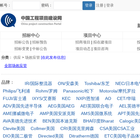
帐号：
密码：
注册
|
登录
招标中心
项目中心
招标公告
|
招标预告
招商项目
|
拟在建项目
招标变更
|
中标公告
项目动态
|
项目咨询
分类
：
供应
>
场效应管
[在此发布信息]
全部场效应管
品牌：
IR/国际整流器
ON/安森美
Toshiba/东芝
NEC/日本电
Philips/飞利浦
Rohm/罗姆
Panasonic/松下
Motorola/摩托罗拉
FUJI/富士通
IXYS/艾赛斯
KEC
NXP/恩智浦
AO
CET/华瑞
ADV美国先进半导体
AEG美国AEG
AEI英国联合电子
AEL英德
AME挪威微电子
AMP美国安派克斯
AMS美国微系统
APT美国
AVA美德先进技术
BEN美国本迪克斯
BHA印度Bharat
Calogic
Clevite美国
Collmer美国
CRI美国克里姆森
CSA美国CSA工业
DIO美国二极管
Directed美国
Ditratherm德国
ETC美国电子晶体