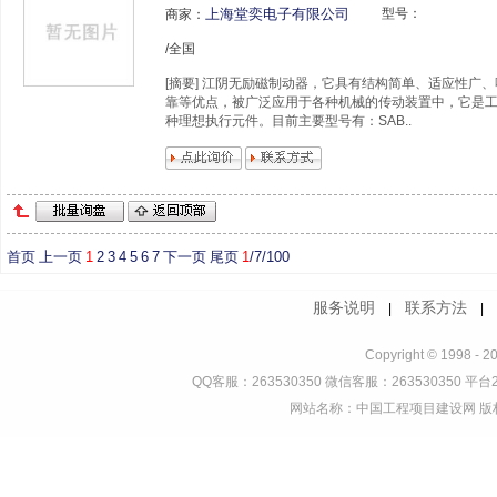
上海堂奕电子有限公司
型号：
商家：
/全国
[摘要] 江阴无励磁制动器，它具有结构简单、适应性广
靠等优点，被广泛应用于各种机械的传动装置中，它是
种理想执行元件。目前主要型号有：SAB..
首页
上一页
1
2
3
4
5
6
7
下一页
尾页
1
/7/100
服务说明
联系方法
|
Copyright © 1998 - 2
QQ客服：263530350 微信客服：263530350 平台2
网站名称：中国工程项目建设网 