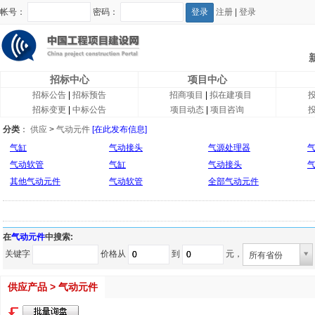
帐号：
密码：
注册
|
登录
招标中心
项目中心
招标公告
|
招标预告
招商项目
|
拟在建项目
招标变更
|
中标公告
项目动态
|
项目咨询
分类
：
供应
>
气动元件
[在此发布信息]
气缸
气动接头
气源处理器
气动软管
气缸
气动接头
其他气动元件
气动软管
全部气动元件
在
气动元件
中搜索:
关键字
价格从
到
元，
所有省份
供应产品 > 气动元件