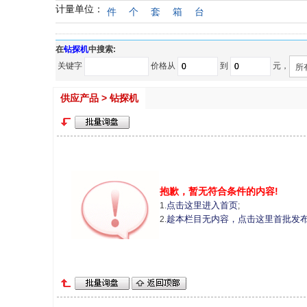
计量单位：
件
个
套
箱
台
在
钻探机
中搜索:
关键字
价格从
到
元，
所
供应产品 > 钻探机
抱歉，暂无符合条件的内容!
点击这里进入首页
1.
;
趁本栏目无内容，点击这里首批发
2.