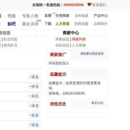
全国统一客服热线：
4008929898
联系我们
HOT
题
┆
视频
┆
专家人物
直播
分类商家
┆
百科知道
┆
产品中心
报名
息
┆
贴吧
┆
聚会活动
下载
人力资源
┆
招商加盟
┆
品牌排行
程信息
商家中心
息
|
队伍信息
求购信息
|
商家列表
程
|
发布队伍
供应信息
|
人力资源
我也要出现在这里
商家推广
等待您的加入
温馨提示
+多选
温馨提示：如果您遇到问题需要咨
+多选
询。
请致电：18625106695
+多选
最近20次
浏览历史
+多选
+多选
+多选