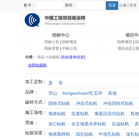
帐号：
密码：
注册
|
登录
招标中心
项目中
招标公告
|
招标预告
招商项目
|
拟
招标变更
|
中标公告
项目动态
|
项
分类
：
供应
>
钻探机
[在此发布信息]
全部钻探机
加工定制：
是
否
品牌：
开山
hongwuhuan/红五环
其他
破碎方式：
回转式钻机
冲击式钻机
冲击回转式钻机
施工场地：
地表钻机
坑道钻机
海底沉没式钻机
其他
用途：
岩心钻机
水文地质水井钻机
石油钻机
其
钻探深度：
地表取样机
浅孔钻机
中深孔钻机
深孔钻