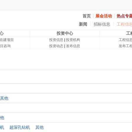
首页
┆
展会活动
┆
热点专
新闻
┆
招标信息
┆
工程信
心
投资中心
工
在建项目
投资信息
|
投资机构
工程信
目咨询
投资动态
|
发布信息
发布工
其他
他
机
超深孔钻机
其他