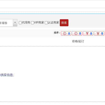
代理商
VIP商家
认证商家
有省份
排序：
价格/起订
布供应信息
;