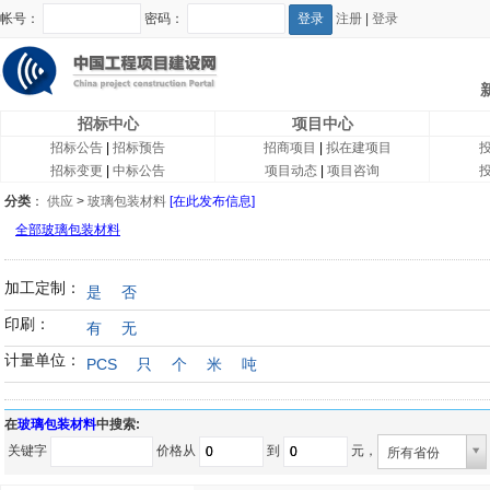
帐号：
密码：
注册
|
登录
招标中心
项目中心
招标公告
|
招标预告
招商项目
|
拟在建项目
招标变更
|
中标公告
项目动态
|
项目咨询
分类
：
供应
>
玻璃包装材料
[在此发布信息]
全部玻璃包装材料
加工定制：
是
否
印刷：
有
无
计量单位：
PCS
只
个
米
吨
在
玻璃包装材料
中搜索:
关键字
价格从
到
元，
所有省份