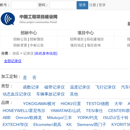
帐号：
密码：
注册
|
登录
招标中心
项目中心
招标公告
|
招标预告
招商项目
|
拟在建项目
招标变更
|
中标公告
项目动态
|
项目咨询
分类
：
供应
>
记录仪
[在此发布信息]
全部记录仪
加工定制：
是
否
类型：
函数记录
磁带记录仪
温度记录仪
飞行记录仪
汽车
动态血压记录仪
车辆事故记录仪
其他
品牌：
YOKOGAWA/横河
HIOKI/日置
TESTO/德图
大华
HONEYWELL/霍尼韦尔
YAMATAKE/山武
TES/泰仕
CENTER/
ABB
Omron/欧姆龙
Mitutoyo/三丰
YORK/约克
ISUZU/五十铃
EXTECH/华仪
Elcometer/易高
KK
Siemens/西门子
KYORIT