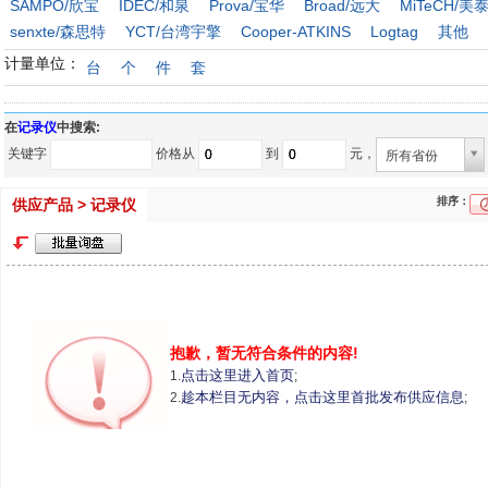
SAMPO/欣宝
IDEC/和泉
Prova/宝华
Broad/远大
MiTeCH/美
senxte/森思特
YCT/台湾宇擎
Cooper-ATKINS
Logtag
其他
计量单位：
台
个
件
套
在
记录仪
中搜索:
关键字
价格从
到
元，
所有省份
排序：
供应产品 > 记录仪
抱歉，暂无符合条件的内容!
点击这里进入首页
1.
;
趁本栏目无内容，点击这里首批发布供应信息
2.
;