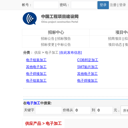
帐号：
密码：
注册
|
登录
招标中心
项目中
招标公告
|
招标预告
招商项目
|
拟
招标变更
|
中标公告
项目动态
|
项
分类
：
供应
>
电子加工
[在此发布信息]
电子组装加工
COB邦定加工
其他电子加工
SMT贴片加工
电子焊接加工
其他电子加工
电子组装加工
电子焊接加工
在
电子加工
中搜索:
关键字
价格从
到
元，
所
供应产品 > 电子加工