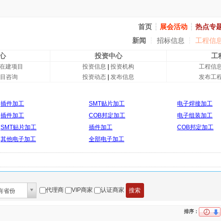
首页
┆
展会活动
┆
热点专
新闻
┆
招标信息
┆
工程信
心
投资中心
工
在建项目
投资信息
|
投资机构
工程信
目咨询
投资动态
|
发布信息
发布工
插件加工
SMT贴片加工
电子焊接加工
插件加工
COB邦定加工
电子组装加工
SMT贴片加工
插件加工
COB邦定加工
其他电子加工
全部电子加工
代理商
VIP商家
认证商家
有省份
排序：