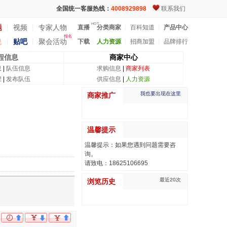
全国统一客服热线：
4008929898
联系我们
HOT
题
┆
视频
┆
专家人物
直播
分类商家
┆
百科知道
┆
产品中心
报名
息
┆
贴吧
┆
聚会活动
下载
人力资源
┆
招商加盟
┆
品牌排行
程信息
商家中心
息
|
队伍信息
求购信息
|
商家列表
程
|
发布队伍
供应信息
|
人力资源
我也要出现在这里
商家推广
温馨提示
温馨提示：如果您遇到问题需要咨
询。
请致电：18625106695
最近20次
浏览历史