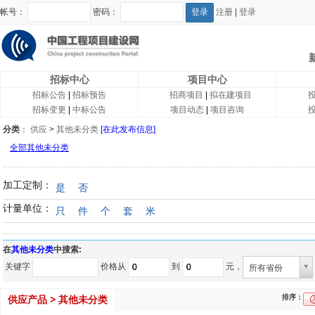
帐号：
密码：
注册
|
登录
招标中心
项目中心
招标公告
|
招标预告
招商项目
|
拟在建项目
招标变更
|
中标公告
项目动态
|
项目咨询
分类
：
供应
>
其他未分类
[在此发布信息]
全部其他未分类
加工定制：
是
否
计量单位：
只
件
个
套
米
在
其他未分类
中搜索:
关键字
价格从
到
元，
所有省份
排序：
供应产品 > 其他未分类