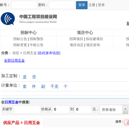
帐号：
密码：
注册
|
登录
招标中心
项目中心
招标公告
|
招标预告
招商项目
|
拟在建项目
招标变更
|
中标公告
项目动态
|
项目咨询
分类
：
供应
>
日用五金
[在此发布信息]
全部日用五金
加工定制：
是
否
计量单位：
套
件
副
千克
个
在
日用五金
中搜索:
关键字
价格从
到
元，
所有省份
排序：
供应产品 > 日用五金