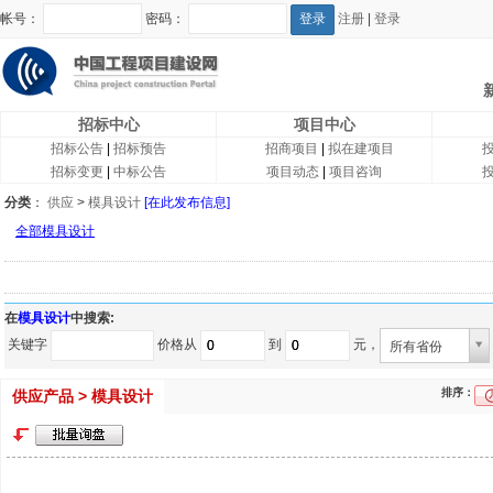
帐号：
密码：
注册
|
登录
招标中心
项目中心
招标公告
|
招标预告
招商项目
|
拟在建项目
招标变更
|
中标公告
项目动态
|
项目咨询
分类
：
供应
>
模具设计
[在此发布信息]
全部模具设计
在
模具设计
中搜索:
关键字
价格从
到
元，
所有省份
排序：
供应产品 > 模具设计