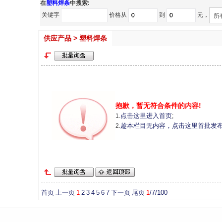
在
塑料焊条
中搜索:
关键字
价格从
到
元，
所
供应产品 > 塑料焊条
抱歉，暂无符合条件的内容!
点击这里进入首页
1.
;
趁本栏目无内容，点击这里首批发
2.
首页
上一页
1
2
3
4
5
6
7
下一页
尾页
1
/7/100