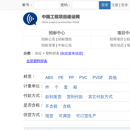
帐号：
密码：
注册
|
登录
招标中心
项目中
招标公告
|
招标预告
招商项目
|
拟
招标变更
|
中标公告
项目动态
|
项
分类
：
供应
>
塑料焊条
[在此发布信息]
全部塑料焊条
材质：
ABS
PE
PP
PVC
PVDF
其他
计量单位：
件
个
套
箱
付款方式：
款到发货
货到付款
其它付款方式
是否含税：
不含税
含税
供货方式：
现货
可调货
可订货生产