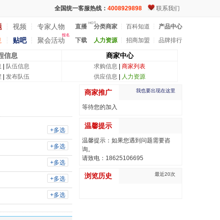
全国统一客服热线：
4008929898
联系我们
HOT
题
┆
视频
┆
专家人物
直播
分类商家
┆
百科知道
┆
产品中心
报名
息
┆
贴吧
┆
聚会活动
下载
人力资源
┆
招商加盟
┆
品牌排行
程信息
商家中心
息
|
队伍信息
求购信息
|
商家列表
程
|
发布队伍
供应信息
|
人力资源
我也要出现在这里
商家推广
等待您的加入
温馨提示
+多选
温馨提示：如果您遇到问题需要咨
+多选
询。
请致电：18625106695
+多选
最近20次
浏览历史
+多选
+多选