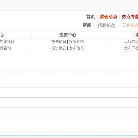
首页
┆
展会活动
┆
热点专
新闻
┆
招标信息
┆
工程信
心
投资中心
工
在建项目
投资信息
|
投资机构
工程信
目咨询
投资动态
|
发布信息
发布工