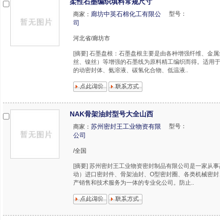
柔性石墨编织填料常规尺寸
廊坊中英石棉化工有限公
型号：
商家：
司
河北省/廊坊市
[摘要] 石墨盘根：石墨盘根主要是由各种增强纤维、金
丝、镍丝）等增强的石墨线为原料精工编织而得。适用
的动密封体、氨溶液、碳氢化合物、低温液..
NAK骨架油封型号大全山西
苏州密封王工业物资有限
型号：
商家：
公司
/全国
[摘要] 苏州密封王工业物资密封制品有限公司是一家从
动）进口密封件、骨架油封、O型密封圈、各类机械密封
产销售和技术服务为一体的专业化公司。防止..