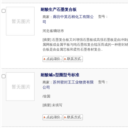
耐酸生产石墨复合板
廊坊中英石棉化工有限公
型号：
商家：
司
河北省/廊坊市
[摘要] 石墨复合板又叫增强石墨板或高强石墨板是由冲
属网板或金属平板与纯石墨纸复合辊压而成的一种密封材
合板是由金属芯板和柔性石墨卷材复合..
耐酸碱o型圈型号标准
苏州密封王工业物资有限
型号：
商家：
公司
/全国
[摘要] 未填写