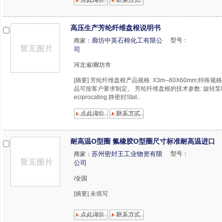
高压生产芳纶纤维盘根说明书
廊坊中英石棉化工有限公
型号：
商家：
司
河北省/廊坊市
[摘要] 芳纶纤维盘根产品规格: X3m--60X60mm;特殊
品可按客户要求制定。 芳纶纤维盘根的技术参数: 旋转泵Rot
eciprocating 静密封Stat..
耐高温O型圈 氟橡胶O型圈尺寸标准耐高温进口
苏州密封王工业物资有限
型号：
商家：
公司
/全国
[摘要] 未填写