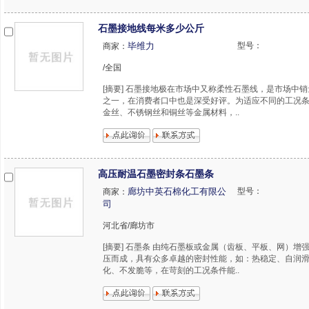
石墨接地线每米多少公斤
毕维力
型号：
商家：
/全国
[摘要] 石墨接地极在市场中又称柔性石墨线，是市场中
之一，在消费者口中也是深受好评。为适应不同的工况
金丝、不锈钢丝和铜丝等金属材料，..
高压耐温石墨密封条石墨条
廊坊中英石棉化工有限公
型号：
商家：
司
河北省/廊坊市
[摘要] 石墨条 由纯石墨板或金属（齿板、平板、网）增
压而成，具有众多卓越的密封性能，如：热稳定、自润
化、不发脆等，在苛刻的工况条件能..