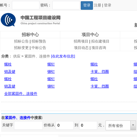
帐号：
密码：
注册
|
登录
招标中心
项目中心
招标公告
|
招标预告
招商项目
|
拟在建项目
招标变更
|
中标公告
项目动态
|
项目咨询
分类
：
供应
>
紧固件、连接件
[在此发布信息]
螺栓
螺钉
螺柱
销及键
铆钉
卡簧、挡圈
螺栓
螺钉
螺柱
销及键
铆钉
卡簧、挡圈
全部紧固件、连接件
在
紧固件、连接件
中搜索:
关键字
价格从
到
元，
所有省份