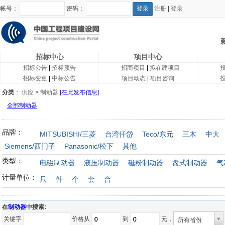
帐号：
密码：
注册
|
登录
招标中心
项目中心
招标公告
|
招标预告
招商项目
|
拟在建项目
招标变更
|
中标公告
项目动态
|
项目咨询
分类
：
供应
>
制动器
[在此发布信息]
全部制动器
品牌：
MITSUBISHI/三菱
台湾仟岱
Teco/东元
三木
中大
Siemens/西门子
Panasonic/松下
其他
类型：
电磁制动器
液压制动器
磁粉制动器
盘式制动器
气
计量单位：
只
件
个
套
台
在
制动器
中搜索:
关键字
价格从
到
元，
所有省份