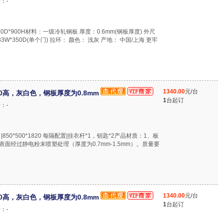
：-
*380D*900H材料：一级冷轧钢板 厚度：0.6mm(钢板厚度) 外尺
*283W*350D(单个门) 拉环： 颜色： 浅灰 产地： 中国/上海 更牢
1340.00
元/台
820高，灰白色，钢板厚度为0.8mm
1
台起订
：-
）|850*500*1820 每隔配置|挂衣杆*1，钥匙*2产品材质：1、板
面经过静电粉末喷塑处理（厚度为0.7mm-1.5mm）。质量要
1340.00
元/台
820高，灰白色，钢板厚度为0.8mm
1
台起订
：-