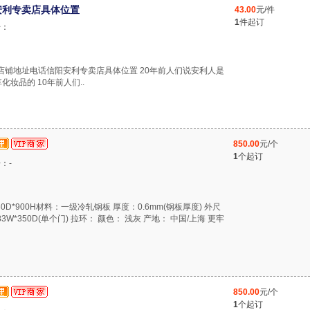
安利专卖店具体位置
43.00
元/件
1
件起订
号：
利店铺地址电话信阳安利专卖店具体位置 20年前人们说安利人是
妆品的 10年前人们..
850.00
元/个
1
个起订
：-
*380D*900H材料：一级冷轧钢板 厚度：0.6mm(钢板厚度) 外尺
*283W*350D(单个门) 拉环： 颜色： 浅灰 产地： 中国/上海 更牢
850.00
元/个
1
个起订