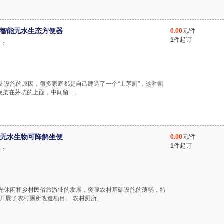
智能无水生态方便器
0.00
元/件
1
件起订
号：
基础设施的原因，很多家庭都是自己建造了一个“土茅厕”，这种厕
架在茅坑的上面，中间留一..
无水生物可降解坐便
0.00
元/件
1
件起订
号：
业观光休闲和乡村民俗旅游业的发展，突显农村基础设施的薄弱，特
展了农村厕所改造项目。 农村厕所..