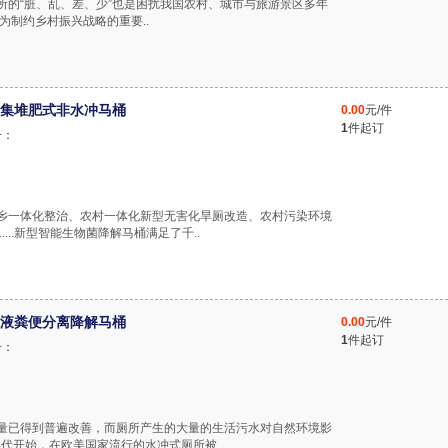
厕所的“脏、乱、差、少”也是困扰我国农村、城市与旅游景区多年
为制约乡村振兴战略的重要..
集堆肥式非水冲马桶
0.00
元/件
1
件起订
号：
生城乡一体化整治、农村一体化新型无害化旱厕改造、农村污染环境
....新型智能生物菌降解马桶满足了千..
液粪便分离降解马桶
0.00
元/件
1
件起订
号：
活质量已得到普遍改善，而厕所产生的大量的生活污水对自然环境影
代开始，在欧美国家流行的水冲式厕所被..