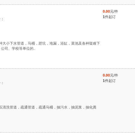
0.00
元/件
1
件起订
号：
外各种大小下水管道，马桶，蹬坑，地漏，浴缸，菜池及各种疑难下
公司、学校等单位的..
0.00
元/件
1
件起订
号：
高压清洗管道，疏‌‌‌‌通管道，疏通马桶，抽污水，抽泥浆，抽化粪