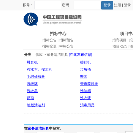
帐号：
密码：
注册
|
登录
招标中心
项目中
招标公告
|
招标预告
招商项目
|
拟
招标变更
|
中标公告
项目动态
|
项
分类
：
供应
>
家务清洁用具
[在此发布信息]
鞋套机
擦鞋机
榨水车、榨水机
垃圾桶
毛球修剪器
鞋套
洗衣球
管道疏通器
洗衣皂
洗洁精
药皂
洗衣液
地板清洁剂
消毒用品
在
家务清洁用具
中搜索: