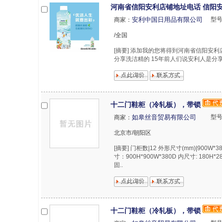
河南省信阳安利店铺地址电话 信阳
安利中国日用品有限公司
型
商家：
/全国
[摘要] 添加我的您将得到河南省信阳安
分享洗洁精的 15年前人们说安利人是分享化
十二门鞋柜（冷轧板），带锁
如皋丝音贸易有限公司
型号
商家：
北京市/朝阳区
[摘要] 门柜数|12 外形尺寸(mm)|900W
寸：900H*900W*380D 内尺寸: 180H
固..
十二门鞋柜（冷轧板），带锁