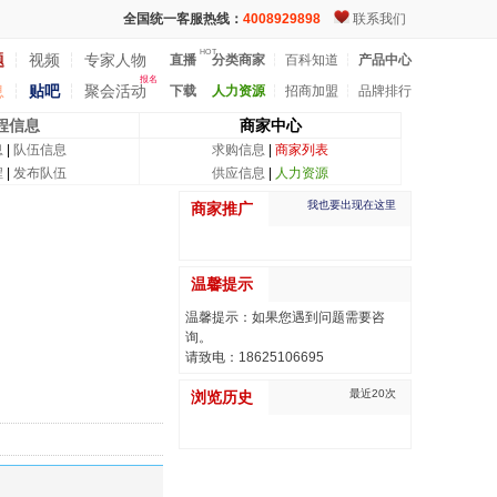
全国统一客服热线：
4008929898
联系我们
HOT
题
┆
视频
┆
专家人物
直播
分类商家
┆
百科知道
┆
产品中心
报名
息
┆
贴吧
┆
聚会活动
下载
人力资源
┆
招商加盟
┆
品牌排行
程信息
商家中心
息
|
队伍信息
求购信息
|
商家列表
程
|
发布队伍
供应信息
|
人力资源
我也要出现在这里
商家推广
温馨提示
温馨提示：如果您遇到问题需要咨
询。
请致电：18625106695
最近20次
浏览历史