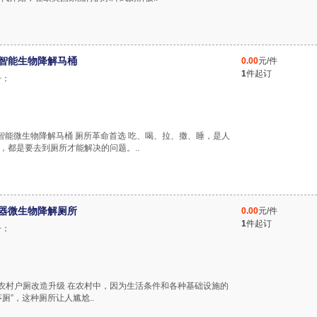
冲智能生物降解马桶
0.00
元/件
1
件起订
号：
水冲智能微生物降解马桶 厕所革命首选 吃、喝、拉、撒、睡，是人
，都是要去到厕所才能解决的问题。..
便器微生物降解厕所
0.00
元/件
1
件起订
号：
推农村户厕改造升级 在农村中，因为生活条件和各种基础设施的
厕”，这种厕所让人尴尬..