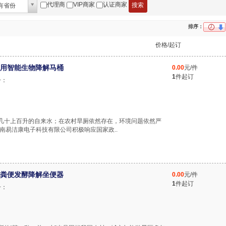
代理商
VIP商家
认证商家
有省份
排序：
价格/起订
用智能生物降解马桶
0.00
元/件
1
件起订
号：
用掉几十上百升的自来水；在农村旱厕依然存在，环境问题依然严
南易洁康电子科技有限公司积极响应国家政..
粪便发酵降解坐便器
0.00
元/件
1
件起订
号：