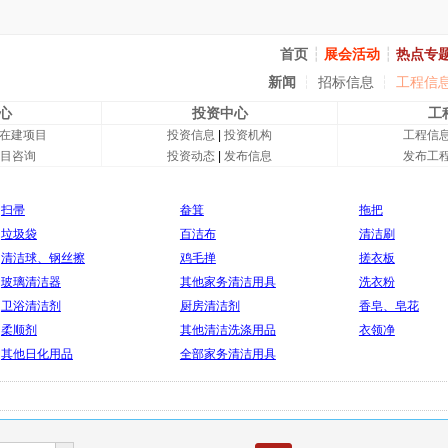
首页
┆
展会活动
┆
热点专
新闻
┆
招标信息
┆
工程信
心
投资中心
工
在建项目
投资信息
|
投资机构
工程信
目咨询
投资动态
|
发布信息
发布工
扫帚
畚箕
拖把
垃圾袋
百洁布
清洁刷
清洁球、钢丝擦
鸡毛掸
搓衣板
玻璃清洁器
其他家务清洁用具
洗衣粉
卫浴清洁剂
厨房清洁剂
香皂、皂花
柔顺剂
其他清洁洗涤用品
衣领净
其他日化用品
全部家务清洁用具