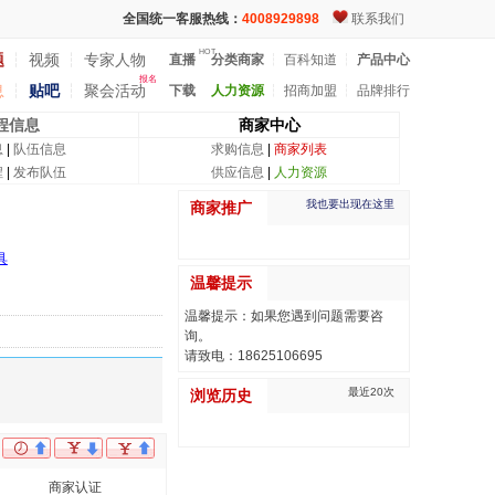
全国统一客服热线：
4008929898
联系我们
HOT
题
┆
视频
┆
专家人物
直播
分类商家
┆
百科知道
┆
产品中心
报名
息
┆
贴吧
┆
聚会活动
下载
人力资源
┆
招商加盟
┆
品牌排行
程信息
商家中心
息
|
队伍信息
求购信息
|
商家列表
程
|
发布队伍
供应信息
|
人力资源
我也要出现在这里
商家推广
具
温馨提示
温馨提示：如果您遇到问题需要咨
询。
请致电：18625106695
最近20次
浏览历史
商家认证