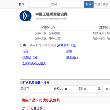
帐号：
密码：
注册
|
登录
招标中心
项目中
招标公告
|
招标预告
招商项目
|
拟
招标变更
|
中标公告
项目动态
|
项
分类
：
供应
>
打火机及烟具
[在此发布信息]
火柴
烟嘴
烟灰缸（袋）
戒烟用品
全部打火机及烟具
在
打火机及烟具
中搜索:
关键字
价格从
到
元，
所
供应产品 > 打火机及烟具