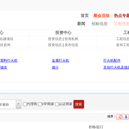
首页
┆
展会活动
┆
热点专
新闻
┆
招标信息
┆
工程信
心
投资中心
工
在建项目
投资信息
|
投资机构
工程信
目咨询
投资动态
|
发布信息
发布工
塑料打火机
金属打火机
打火机配件
烟盒
烟斗
其他打火机及烟
代理商
VIP商家
认证商家
有省份
排序：
价格/起订