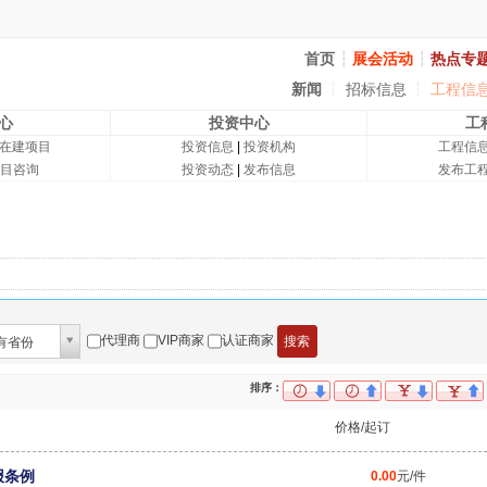
首页
┆
展会活动
┆
热点专
新闻
┆
招标信息
┆
工程信
心
投资中心
工
在建项目
投资信息
|
投资机构
工程信
目咨询
投资动态
|
发布信息
发布工
代理商
VIP商家
认证商家
有省份
排序：
价格/起订
报条例
0.00
元/件