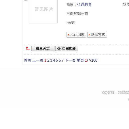
弘通教育
型
商家：
河南省/郑州市
[摘要]
首页
上一页
1
2
3
4
5
6
7
下一页
尾页
1
/7/100
QQ客服：263530