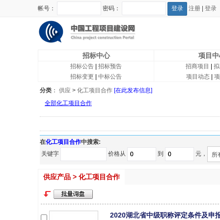
帐号：
密码：
注册
|
登录
招标中心
项目中
招标公告
|
招标预告
招商项目
|
拟
招标变更
|
中标公告
项目动态
|
项
分类
：
供应
>
化工项目合作
[在此发布信息]
全部化工项目合作
在
化工项目合作
中搜索:
关键字
价格从
到
元，
所
供应产品 > 化工项目合作
2020湖北省中级职称评定条件及申