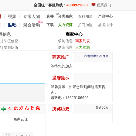
全国统一客服热线：
4008929898
联系我们
HOT
题
┆
视频
┆
专家人物
直播
分类商家
┆
百科知道
┆
产品中心
报名
息
┆
贴吧
┆
聚会活动
下载
人力资源
┆
招商加盟
┆
品牌排行
程信息
商家中心
息
|
队伍信息
求购信息
|
商家列表
程
|
发布队伍
供应信息
|
人力资源
我也要出现在这里
商家推广
等待您的加入
温馨提示
温馨提示：如果您遇到问题需要咨
询。
请致电：18625106695
最近20次
浏览历史
商家认证