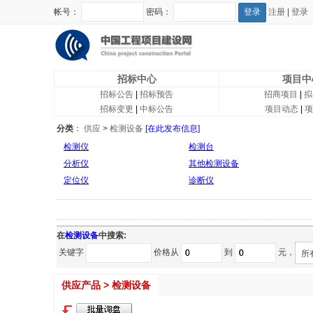
帐号：
密码：
注册
|
登录
招标中心
项目中
招标公告
|
招标预告
招商项目
|
拟
招标变更
|
中标公告
项目动态
|
项
分类
：
供应
>
检测设备
[在此发布信息]
检测仪
检测台
分析仪
其他检测设备
定位仪
诊断仪
在
检测设备
中搜索:
关键字
价格从
到
元，
所
供应产品 > 检测设备