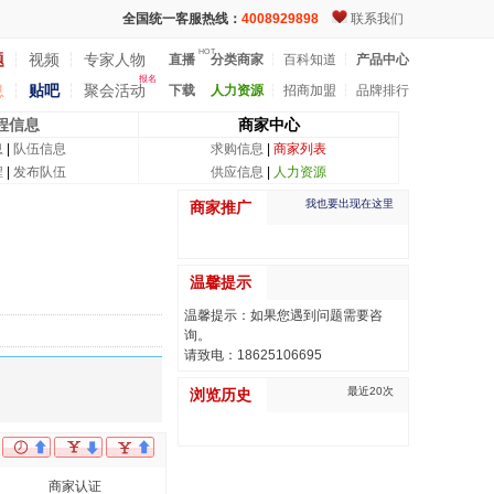
全国统一客服热线：
4008929898
联系我们
HOT
题
┆
视频
┆
专家人物
直播
分类商家
┆
百科知道
┆
产品中心
报名
息
┆
贴吧
┆
聚会活动
下载
人力资源
┆
招商加盟
┆
品牌排行
程信息
商家中心
息
|
队伍信息
求购信息
|
商家列表
程
|
发布队伍
供应信息
|
人力资源
我也要出现在这里
商家推广
温馨提示
温馨提示：如果您遇到问题需要咨
询。
请致电：18625106695
最近20次
浏览历史
商家认证