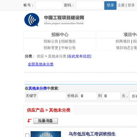
帐号：
密码：
注册
|
登录
招标中心
项目中
招标公告
|
招标预告
招商项目
|
拟
招标变更
|
中标公告
项目动态
|
项
分类
：
供应
>
其他未分类
[在此发布信息]
全部其他未分类
在
其他未分类
中搜索:
关键字
价格从
到
元，
所
供应产品 > 其他未分类
乌市低压电工培训班招生