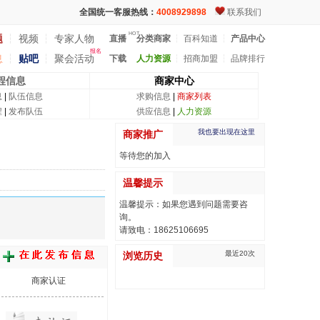
全国统一客服热线：
4008929898
联系我们
HOT
题
┆
视频
┆
专家人物
直播
分类商家
┆
百科知道
┆
产品中心
报名
息
┆
贴吧
┆
聚会活动
下载
人力资源
┆
招商加盟
┆
品牌排行
程信息
商家中心
息
|
队伍信息
求购信息
|
商家列表
程
|
发布队伍
供应信息
|
人力资源
我也要出现在这里
商家推广
等待您的加入
温馨提示
温馨提示：如果您遇到问题需要咨
询。
请致电：18625106695
最近20次
浏览历史
商家认证