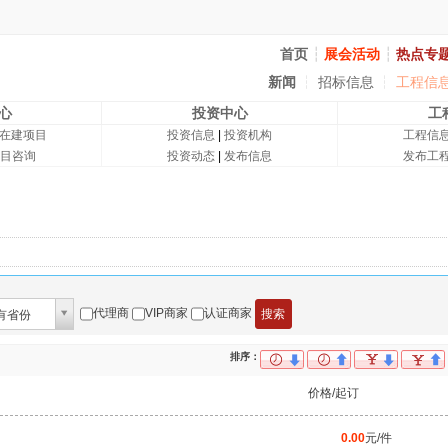
首页
┆
展会活动
┆
热点专
新闻
┆
招标信息
┆
工程信
心
投资中心
工
在建项目
投资信息
|
投资机构
工程信
目咨询
投资动态
|
发布信息
发布工
代理商
VIP商家
认证商家
有省份
排序：
价格/起订
0.00
元/件