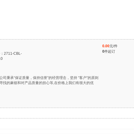
0.00
元/件
0
件起订
：2711-CBL-
10
，公司秉承“保证质量，保持信誉”的经营理念，坚持 “客户”的原则
寻找的麻烦和对产品质量的担心等,在价格上我们有很大的优