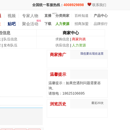
全国统一客服热线：
4008929898
联系我们
HOT
题
┆
视频
┆
专家人物
直播
分类商家
┆
百科知道
┆
产品中心
报名
息
┆
贴吧
┆
聚会活动
下载
人力资源
┆
招商加盟
┆
品牌排行
程信息
商家中心
息
|
队伍信息
求购信息
|
商家列表
程
|
发布队伍
供应信息
|
人力资源
我也要出现在这里
商家推广
温馨提示
温馨提示：如果您遇到问题需要咨
询。
请致电：18625106695
最近20次
浏览历史