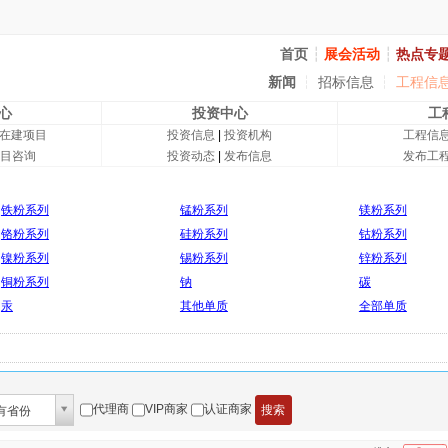
首页
┆
展会活动
┆
热点专
新闻
┆
招标信息
┆
工程信
心
投资中心
工
在建项目
投资信息
|
投资机构
工程信
目咨询
投资动态
|
发布信息
发布工
铁粉系列
锰粉系列
镁粉系列
铬粉系列
硅粉系列
钴粉系列
镍粉系列
锡粉系列
锌粉系列
铜粉系列
钠
碳
汞
其他单质
全部单质
代理商
VIP商家
认证商家
有省份