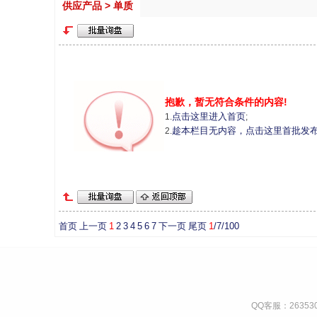
供应产品 > 单质
抱歉，暂无符合条件的内容!
点击这里进入首页
1.
;
趁本栏目无内容，点击这里首批发
2.
首页
上一页
1
2
3
4
5
6
7
下一页
尾页
1
/7/100
QQ客服：263530