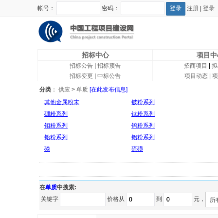
帐号：
密码：
注册
|
登录
招标中心
项目中
招标公告
|
招标预告
招商项目
|
拟
招标变更
|
中标公告
项目动态
|
项
分类
：
供应
>
单质
[在此发布信息]
其他金属粉末
铍粉系列
硼粉系列
钛粉系列
钼粉系列
钨粉系列
铅粉系列
铝粉系列
磷
硫磺
在
单质
中搜索:
关键字
价格从
到
元，
所