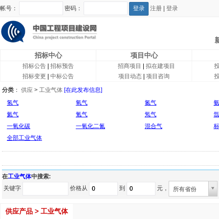
帐号：
密码：
注册
|
登录
招标中心
项目中心
招标公告
|
招标预告
招商项目
|
拟在建项目
招标变更
|
中标公告
项目动态
|
项目咨询
分类
：
供应
>
工业气体
[在此发布信息]
氢气
氧气
氮气
氦气
氪气
氖气
一氧化碳
一氧化二氮
混合气
全部工业气体
在
工业气体
中搜索:
关键字
价格从
到
元，
所有省份
供应产品 > 工业气体