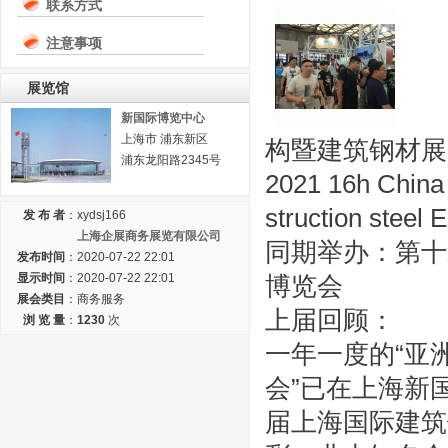
联系方式
注意事项
展览馆
新国际博览中心
上海市 浦东新区
构暨建筑钢材展
浦东龙阳路2345号
2021 16h China 
struction steel E
发 布 者
：
xydsj166
上海企展商务展览有限公司
同期举办：第十
发布时间
：
2020-07-22 22:01
显示时间
：
2020-07-22 22:01
博览会
展会类目
：
商务服务
上届回顾：
浏 览 量
：
1230
次
一年一度的“亚
会”已在上海新
届上海国际建筑