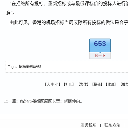
“在拒绝所有投标、重新招标或与最低评标价的投标人进行
意”。
由此可见，香港的机场招标当局废除所有投标的做法是合乎
653
顶一下
Tags：
招标案例系列3
【
大
中
小
】【
打印
】
【
繁体
】【
投稿
】【
收藏
】 【
推
上一篇
：
临汾市尧都区原区长案：斩断伸向..
服务说明
联系方法
|