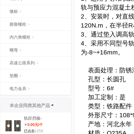
轨与预应力混凝土
微标
>
2、安装时，对直线
膨胀螺栓
>
120N.m，在半径R
3、通过垫入调高轨
内六角螺栓
>
4、采用不同型号轨
螺母
>
为-8~+16mm。
高速公路系列
>
表面处理：防锈
垫圈
>
孔型：长圆孔
型号：6#
电力金具
>
加工定制：是
类型：铁路配件
本企业同类其他产品
外形尺寸：108*9
轨距挡板-
产地：河北永年
￥
0.00
元/个
6#,10#,14#,20#轨距挡
已点击
1259
材质：Q235A
板