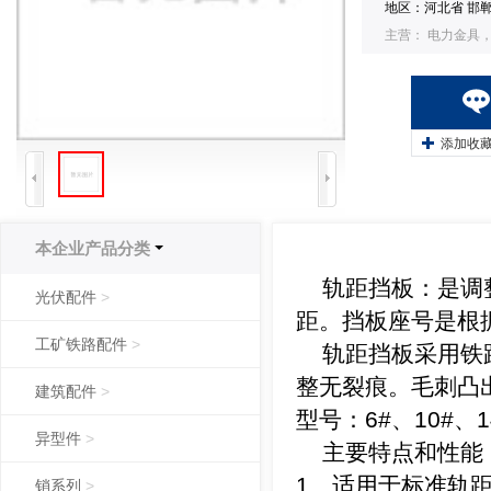
地区：河北省 邯
主营： 电力金具
+
添加收
本企业产品分类
轨距挡板：是调整
光伏配件
>
距。挡板座号是根
工矿铁路配件
>
轨距挡板采用铁路
整无裂痕。毛刺凸
建筑配件
>
型号：6#、10#、
异型件
>
主要特点和性能
1、适用于标准轨距
销系列
>