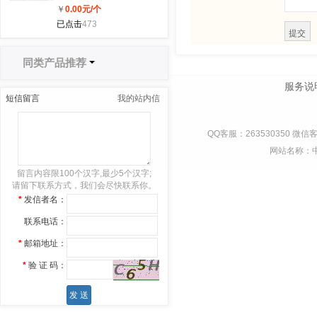
￥
0.00
元/个
树脂材质绝缘道夹板工
已点击
473
矿铁路配件
同类产品推荐
服务说
短信留言
我的站内信
QQ客服：263530350 微信客
网站名称：
留言内容限100个汉字,最少5个汉字;
请留下联系方式，我们会尽快联系你。
*
发信者名：
联系电话：
*
邮箱地址：
*
验 证 码：