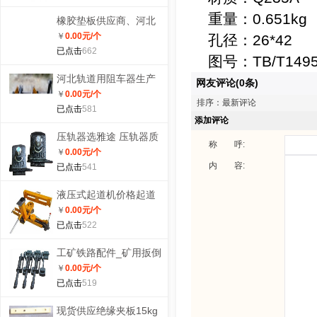
重量：0.651kg
橡胶垫板供应商、河北
￥
0.00
元/个
橡胶垫板生产商
孔径：26*42
已点击
662
图号：TB/T1495.
河北轨道用阻车器生产
网友评论(0条)
￥
0.00
元/个
厂家邯郸阻车器批发价
排序：最新评论
已点击
581
格|规格
添加评论
压轨器选雅途 压轨器质
称 呼:
￥
0.00
元/个
优价廉
内 容:
已点击
541
液压式起道机价格起道
￥
0.00
元/个
器型号YD-25型液压式
已点击
522
起道机图片
工矿铁路配件_矿用扳倒
￥
0.00
元/个
器_工矿铁路配件矿用扳
已点击
519
倒器
现货供应绝缘夹板15kg