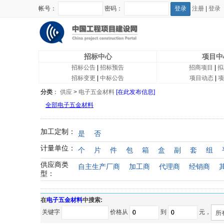
帐号：
密码：
注册
|
登录
招标中心
项目中
招标公告
|
招标预告
招商项目
|
拟
招标变更
|
中标公告
项目动态
|
项
分类
：
供应
>
电子五金材料
[在此发布信息]
全部电子五金材料
加工定制：
是
否
计量单位：
个
片
件
包
箱
盒
副
套
组
供应商类
自主生产厂商
加工商
代理商
经销商
型：
在
电子五金材料
中搜索:
关键字
价格从
到
元，
所