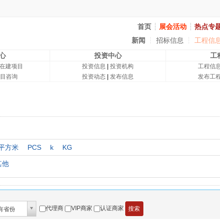
首页
┆
展会活动
┆
热点专
新闻
┆
招标信息
┆
工程信
心
投资中心
工
在建项目
投资信息
|
投资机构
工程信
目咨询
投资动态
|
发布信息
发布工
平方米
PCS
k
KG
其他
代理商
VIP商家
认证商家
有省份