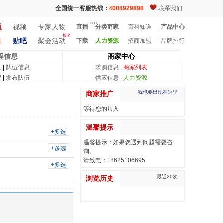
全国统一客服热线：
4008929898
联系我们
HOT
题
┆
视频
┆
专家人物
直播
分类商家
┆
百科知道
┆
产品中心
报名
息
┆
贴吧
┆
聚会活动
下载
人力资源
┆
招商加盟
┆
品牌排行
程信息
商家中心
息
|
队伍信息
求购信息
|
商家列表
程
|
发布队伍
供应信息
|
人力资源
我也要出现在这里
商家推广
等待您的加入
温馨提示
+多选
温馨提示：如果您遇到问题需要咨
+多选
询。
请致电：18625106695
+多选
最近20次
浏览历史