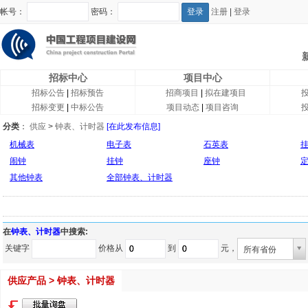
帐号：
密码：
注册
|
登录
招标中心
项目中心
招标公告
|
招标预告
招商项目
|
拟在建项目
招标变更
|
中标公告
项目动态
|
项目咨询
分类
：
供应
>
钟表、计时器
[在此发布信息]
机械表
电子表
石英表
闹钟
挂钟
座钟
其他钟表
全部钟表、计时器
在
钟表、计时器
中搜索:
关键字
价格从
到
元，
所有省份
供应产品 > 钟表、计时器