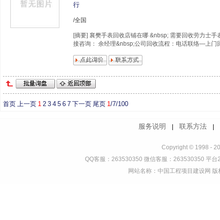
行
/全国
[摘要] 襄樊手表回收店铺在哪­ &nbsp; 需要回收劳力
接咨询： 余经理&nbsp;公司回收流程：电话联络—上门回
首页
上一页
1
2
3
4
5
6
7
下一页
尾页
1
/7/100
服务说明
联系方法
|
Copyright © 1998 - 2
QQ客服：263530350 微信客服：263530350 平台2
网站名称：中国工程项目建设网 